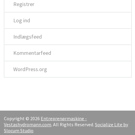
Registrer
Log ind
Indlægsfeed
Kommentarfeed
WordPress.org
Copyright © 2026
Entreprenørmaskine -
Vestashydromann.com
. All Rights Reserved.
Socialize Lite by
Slocum Studio