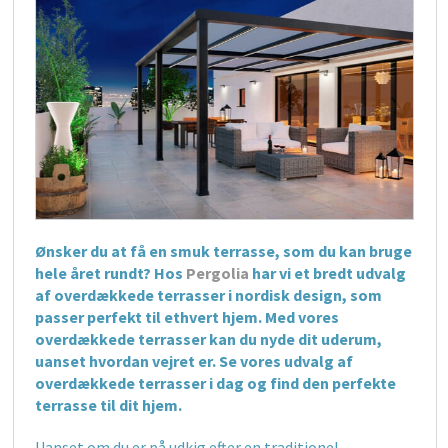
Ønsker du at få en smuk terrasse, som du kan bruge
hele året rundt? Hos
Pergolia
har vi et bredt udvalg
af overdækkede terrasser i nordisk design, som
passer perfekt til ethvert hjem. Med vores
overdækkede terrasser kan du nyde dit uderum,
uanset hvordan vejret er. Se vores udvalg af
overdækkede terrasser i dag og find den perfekte
terrasse til dit hjem.
Uanset om du er på udkig efter en traditionel